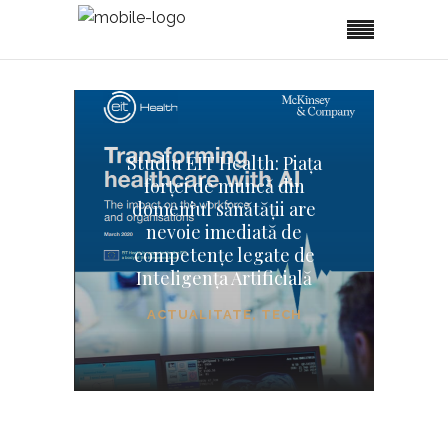
Studiu EIT Health: Piața
forței de muncă din
domeniul sănătății are
nevoie imediată de
competențe legate de
Inteligența Artificială
ACTUALITATE
,
TECH