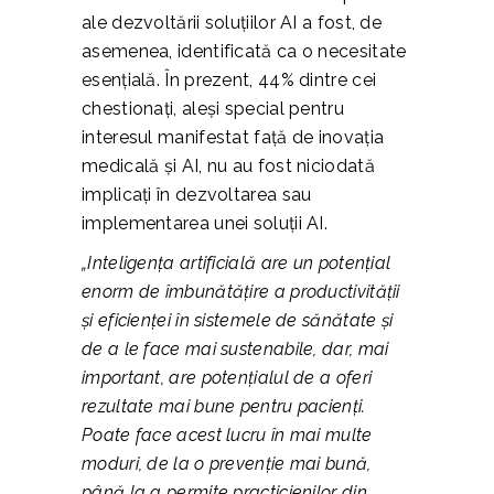
ale dezvoltării soluțiilor AI a fost, de
asemenea, identificată ca o necesitate
esențială. În prezent, 44% dintre cei
chestionați, aleși special pentru
interesul manifestat față de inovația
medicală și AI, nu au fost niciodată
implicați în dezvoltarea sau
implementarea unei soluții AI.
„Inteligența artificială are un potențial
enorm de îmbunătățire a productivității
și eficienței în sistemele de sănătate și
de a le face mai sustenabile, dar, mai
important, are potențialul de a oferi
rezultate mai bune pentru pacienți.
Poate face acest lucru în mai multe
moduri, de la o prevenție mai bună,
până la a permite practicienilor din