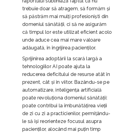
raportului subliniază faptul că nu
trebuie doar să atragem, să formăm și
să păstrăm mai mulți profesioniști din
domeniul sănătății, ci să ne asigurăm
că timpul lor este utilizat eficient acolo
unde aduce cea mai mare valoare
adăugată, în îngrijirea pacienților.
Sprijinirea adoptării la scară largă a
tehnologiilor AI poate ajuta la
reducerea deficitului de resurse atât în
prezent, cât și în viitor. Bazându-se pe
automatizare, inteligența artificială
poate revoluționa domeniul sănătății:
poate contribui la îmbunătățirea vieții
de zi cu zi a practicienilor, permițându-
le să își reorienteze focusul asupra
pacienților, alocând mai puțin timp