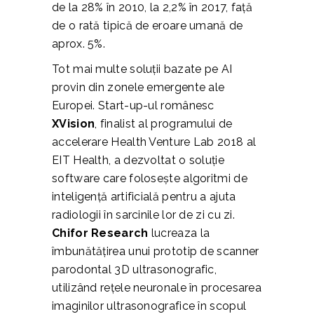
de la 28% în 2010, la 2,2% în 2017, față
de o rată tipică de eroare umană de
aprox. 5%.
Tot mai multe soluții bazate pe AI
provin din zonele emergente ale
Europei. Start-up-ul românesc
XVision
, finalist al programului de
accelerare Health Venture Lab 2018 al
EIT Health,
a dezvoltat o soluție
software care folosește algoritmi de
inteligenţă artificială pentru a ajuta
radiologii în sarcinile lor de zi cu zi.
Chifor Research
lucreaza la
îmbunătățirea unui prototip de scanner
parodontal 3D ultrasonografic,
utilizând rețele neuronale în procesarea
imaginilor ultrasonografice în scopul