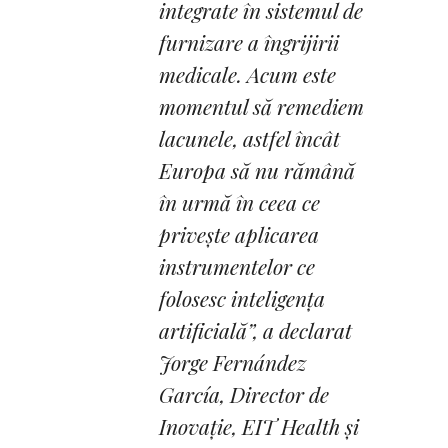
integrate în sistemul de
furnizare a îngrijirii
medicale. Acum este
momentul să remediem
lacunele, astfel încât
Europa să nu rămână
în urmă în ceea ce
privește aplicarea
instrumentelor ce
folosesc inteligența
artificială”,
a declarat
Jorge Fernández
García, Director de
Inovație, EIT Health și