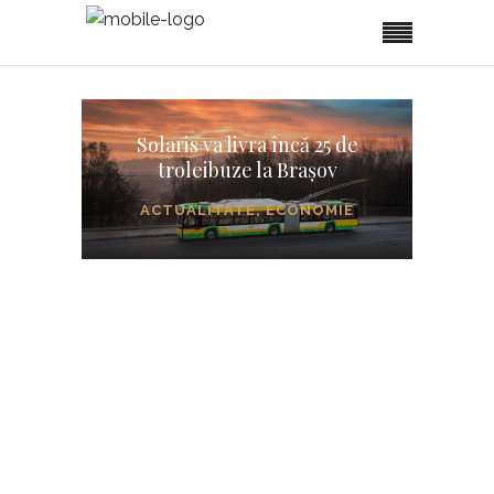
Solaris va livra încă 25 de
troleibuze la Brașov
ACTUALITATE
,
ECONOMIE