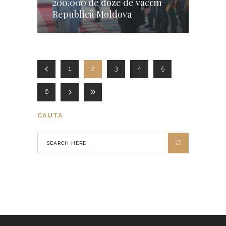
200.000 de doze de vaccin
Republicii Moldova
1
2
3
4
5
6
CAUTA