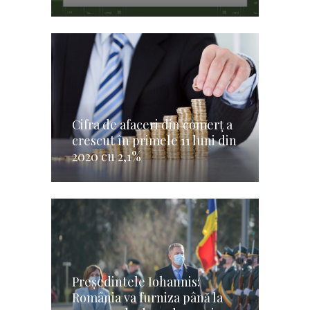
Cifra de afaceri din comerţ a
crescut în primele 11 luni din
2020 cu 2,1%
Preşedintele Iohannis:
România va furniza până la