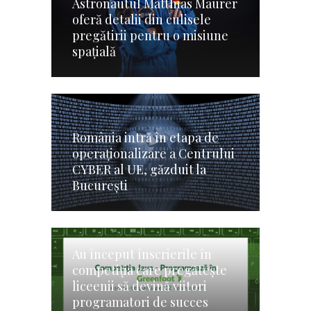
Astronautul Matthias Maurer
oferă detalii din culisele
pregătirii pentru o misiune
spaţială
România intră în etapa de
operaţionalizare a Centrului
CYBER al UE, găzduit la
Bucureşti
Au început înscrierile în
competiția care pregătește
liceenii să devină viitori
programatori de succes