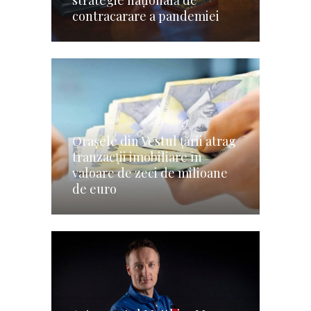
strategie naţională de
contracarare a pandemiei
Oraşele din Vestul ţării atrag
tranzacţii imobiliare în
valoare de zeci de milioane
de euro