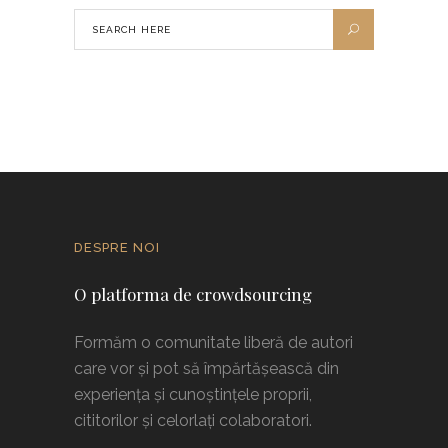
DESPRE NOI
O platforma de crowdsourcing
Formăm o comunitate liberă de autori
care vor și pot să împărtășească din
experiența și cunoștințele proprii,
cititorilor și celorlați colaboratori.