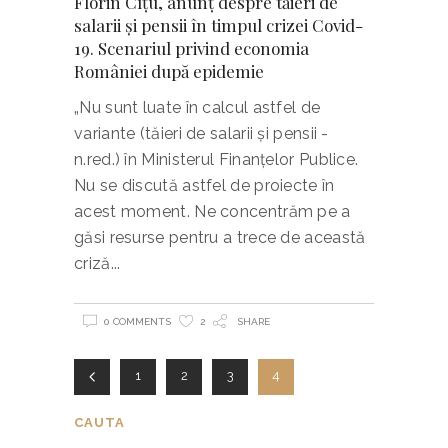
Florin Cîţu, anunţ despre tăieri de
salarii şi pensii în timpul crizei Covid-
19. Scenariul privind economia
României după epidemie
„Nu sunt luate în calcul astfel de
variante (tăieri de salarii şi pensii -
n.red.) în Ministerul Finanţelor Publice.
Nu se discută astfel de proiecte în
acest moment. Ne concentrăm pe a
găsi resurse pentru a trece de această
criză
0 COMMENTS
2
SHARE
1
2
3
4
CAUTA