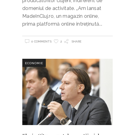
producătorilor clujeni, indiferent de
domeniul de activitate. „Am lansat
MadeInCluj.ro, un magazin online,
prima platformă online întreţinută
0 COMMENTS
2
SHARE
ECONOMIE